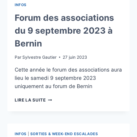
LES
INFOS
COURS
JEUNES
Forum des associations
du 9 septembre 2023 à
Bernin
Par
Sylvestre Gautier
27 juin 2023
Cette année le forum des associations aura
lieu le samedi 9 septembre 2023
uniquement au forum de Bernin
FORUM
LIRE LA SUITE
DES
ASSOCIATIONS
DU
9
SEPTEMBRE
INFOS
|
SORTIES & WEEK-END ESCALADES